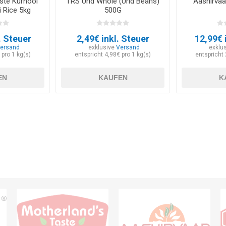
ste Kurnool
TRS Urid Whole (Urid Beans)
Aashirvaa
 Rice 5kg
500G
. Steuer
2,49€ inkl. Steuer
12,99€ 
ersand
exklusive
Versand
exklu
 pro 1 kg(s)
entspricht 4,98€ pro 1 kg(s)
entspricht 
EN
KAUFEN
K