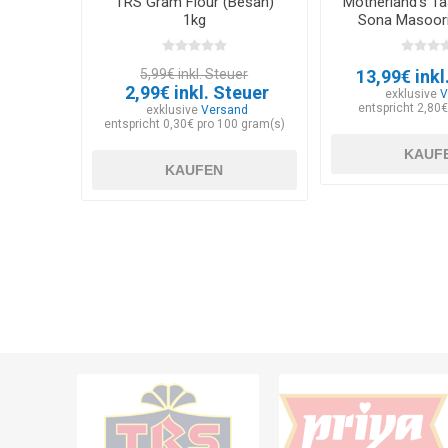
TRS Gram Flour (Besan)
Motherland's Ta
1kg
Sona Masoori
5,99€ inkl. Steuer
13,99€ inkl
2,99€ inkl. Steuer
exklusive
V
entspricht 2,80€
exklusive
Versand
entspricht 0,30€ pro 100 gram(s)
KAUF
KAUFEN