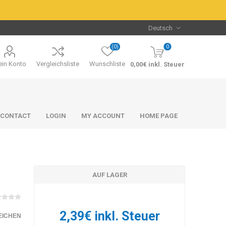
(0)
0
in Konto
Vergleichsliste
Wunschliste
0,00€ inkl. Steuer
CONTACT
LOGIN
MY ACCOUNT
HOME PAGE
AUF LAGER
Packs & Bundles
Packs & Bundles
2,39€ inkl. Steuer
EICHEN