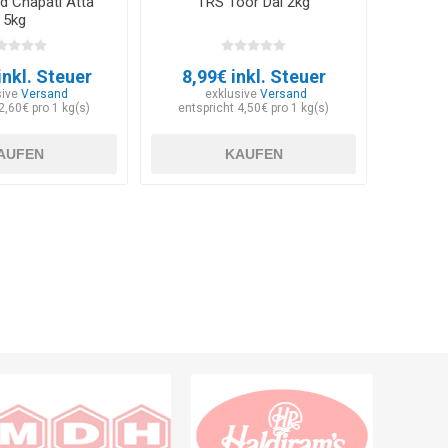
d Chapati Atta
TRS Toor Dal 2kg
5kg
inkl. Steuer
8,99€ inkl. Steuer
sive
Versand
exklusive
Versand
2,60€ pro 1 kg(s)
entspricht 4,50€ pro 1 kg(s)
AUFEN
KAUFEN