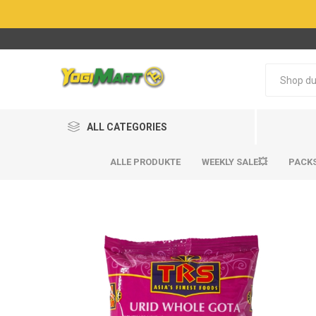
ALL CATEGORIES
ALLE PRODUKTE
WEEKLY SALE💥
PACK
BestSel
BestSel