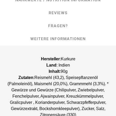
NÄHRWERTE / NUTRITION INFORMATION
REVIEWS
FRAGEN?
WEITERE INFORMATIONEN
Hersteller
:Kurkure
Land
: Indien
Inhalt
:90g
Zutaten
:Reismehl (43,2), Speisepflanzenöl
(Palmoleinöl), Maismehl (20,0%), Grammmehl (3,3%). *
Gewürze und Gewürze (Chilipulver, Zwiebelpulver,
Fenchelpulver, Ajwainpulver, Kreuzkümmelpulver,
Gralicpulver , Korianderpulver, Schwarzpfefferpulver,
Gewürzextrakt, Bockshornkleepulver), Zucker, Salz,
Zitronensäure (330)