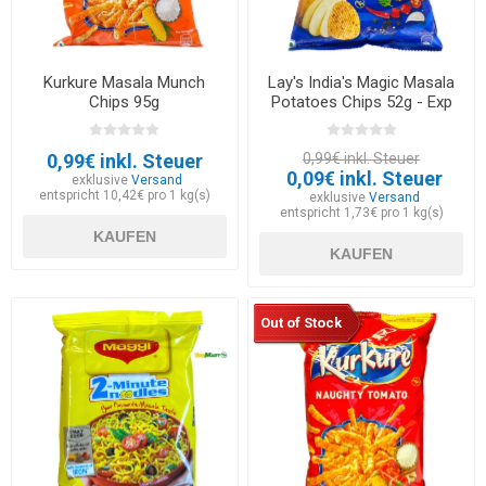
Kurkure Masala Munch
Lay's India's Magic Masala
Chips 95g
Potatoes Chips 52g - Exp
30.05.2026
0,99€ inkl. Steuer
0,99€ inkl. Steuer
0,09€ inkl. Steuer
exklusive
Versand
entspricht 10,42€ pro 1 kg(s)
exklusive
Versand
entspricht 1,73€ pro 1 kg(s)
KAUFEN
KAUFEN
Out of Stock