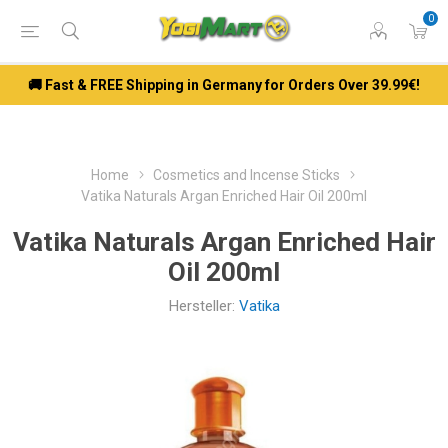
0
🚚 Fast & FREE Shipping in Germany for Orders Over 39.99€!
Home
Cosmetics and Incense Sticks
Vatika Naturals Argan Enriched Hair Oil 200ml
Vatika Naturals Argan Enriched Hair
Oil 200ml
Hersteller:
Vatika