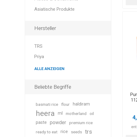
Asiatische Produkte
Hersteller
TRS
Priya
ALLE ANZEIGEN
Beliebte Begriffe
Pun
11
haldiram
basmati rice
flour
heera
ml
motherland
oil
4
powder
paste
premium rice
ent
trs
rice
ready to eat
seeds