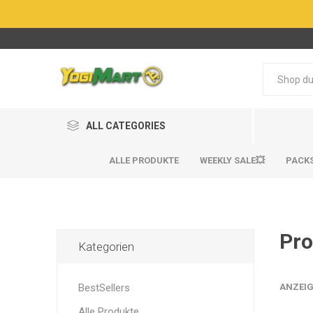
ALL CATEGORIES
ALLE PRODUKTE
WEEKLY SALE💥
PACK
Pro
Kategorien
BestSel
BestSel
BestSellers
ANZEIG
Alle Produkte