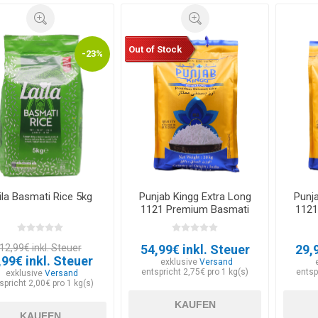
Out of Stock
-23%
ila Basmati Rice 5kg
Punjab Kingg Extra Long
Punj
1121 Premium Basmati
1121
Rice 20kg
12,99€ inkl. Steuer
54,99€ inkl. Steuer
29,
,99€ inkl. Steuer
exklusive
Versand
entspricht 2,75€ pro 1 kg(s)
entsp
exklusive
Versand
spricht 2,00€ pro 1 kg(s)
KAUFEN
KAUFEN