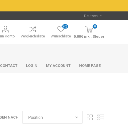
(0)
0
in Konto
Vergleichsliste
Wunschliste
0,00€ inkl. Steuer
CONTACT
LOGIN
MY ACCOUNT
HOME PAGE
Packs & Bundles
Packs & Bundles
GEN NACH