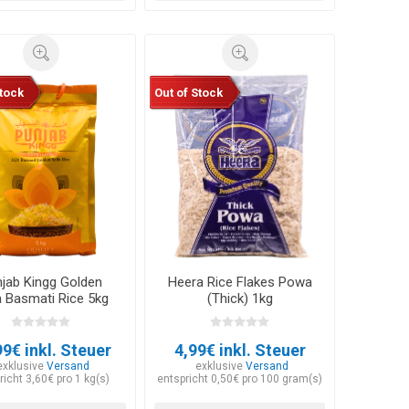
Stock
Out of Stock
jab Kingg Golden
Heera Rice Flakes Powa
a Basmati Rice 5kg
(Thick) 1kg
99€ inkl. Steuer
4,99€ inkl. Steuer
exklusive
Versand
exklusive
Versand
richt 3,60€ pro 1 kg(s)
entspricht 0,50€ pro 100 gram(s)