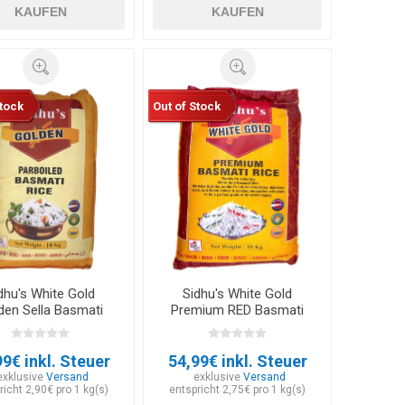
KAUFEN
KAUFEN
Stock
Out of Stock
dhu's White Gold
Sidhu's White Gold
den Sella Basmati
Premium RED Basmati
Rice 10kg
Rice 20kg
99€ inkl. Steuer
54,99€ inkl. Steuer
exklusive
Versand
exklusive
Versand
richt 2,90€ pro 1 kg(s)
entspricht 2,75€ pro 1 kg(s)