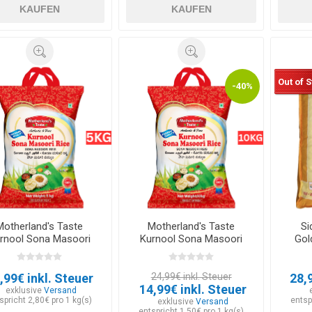
KAUFEN
KAUFEN
Out of 
-40%
Motherland's Taste
Motherland's Taste
Si
rnool Sona Masoori
Kurnool Sona Masoori
Gol
Rice 5kg
Rice 10kg - EXP
30.06.2026
,99€ inkl. Steuer
24,99€ inkl. Steuer
28,
14,99€ inkl. Steuer
exklusive
Versand
spricht 2,80€ pro 1 kg(s)
entsp
exklusive
Versand
entspricht 1,50€ pro 1 kg(s)