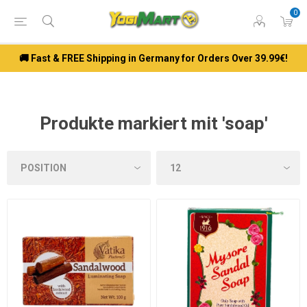
0
🚚 Fast & FREE Shipping in Germany for Orders Over 39.99€!
Produkte markiert mit 'soap'